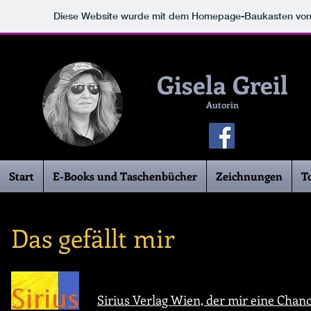
Diese Website wurde mit dem Homepage-Baukasten vo
Gisela Greil
Autorin
Start
E-Books und Taschenbücher
Zeichnungen
T
Das gefällt mir
Sirius Verlag Wien, der mir eine Chan